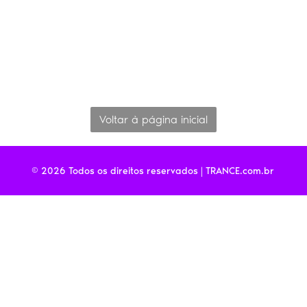
A página que você está procurando
não pôde ser encontrada
Voltar à página inicial
© 2026
Todos os direitos reservados | TRANCE.com.br