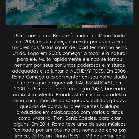
Roma nasceu no Brasil e foi morar no Reino Unido
em 2001, onde começa sua vida psicodélica em
Londres nas festas squat de "acid techno" no Reino
Unido. Logo em 2003, começar a tocar era natural
para ele. Muito rapidamente ele não se tornou
nenhum por seus conjuntos poderosos e misturas
adequadas e se juntar a ALCHEMY RECS. Em 2006,
Roma Começa a experimentar em seu home studio
e criar o que é agora MENTAL BROADCAST, em
2008, a Roma se une à tripulação 24/7, baseada
na Áustria. Mental Broadcast é música psicodélica
séria com linhas de baixo gordas, batidas groovy,
quebras de ponta, surpreendentes buildups
produzidos em colaboração com vários artistas
como, Materia, Tron, Sonic Species, para citar
alguns. Em 2014, Roma teve uma de suas músicas
Remixada por um dos maiores nomes da cena psy
trance, Dj Tristan (Nano Recs). MB nas principais