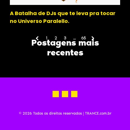
A Batalha de DJs que te leva pra tocar
no Universo Paralello.
1
2
3
...
65
Postagens mais
(
c
recentes
u
r
r
e
n
t
)
© 2026
Todos os direitos reservados | TRANCE.com.br