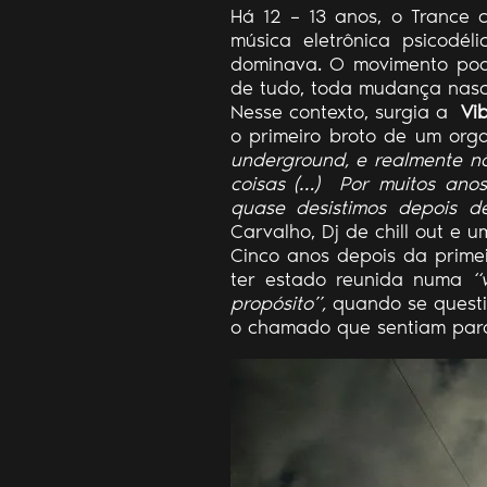
Há 12 – 13 anos, o Trance 
música eletrônica psicodé
dominava. O movimento podi
de tudo, toda mudança nasc
Nesse contexto, surgia a
Vi
o primeiro broto de um or
underground, e realmente nã
coisas (…)
Por muitos anos
quase desistimos depois d
Carvalho, Dj de chill out e u
Cinco anos depois da primei
ter estado reunida numa
“
propósito”,
quando se questi
o chamado que sentiam para