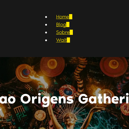
Home
Blog
Sobre
Wait
 ao Origens Gather
9