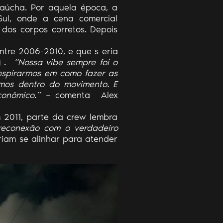
gaúcha. Por aquela época, a
Sul, onde a cena comercial
dos corpos corretos. Depois
ntre 2006-2010, e que s
eria
g
.
“Nossa vibe sempre foi o
inspirarmos em como fazer as
amos dentro do movimento. E
onômico.” –
comenta
Alex
m 2011, parte da crew lembra
reconexão com o verdadeiro
iam se alinhar para atender