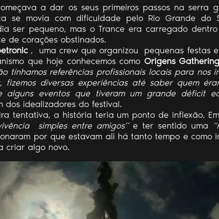
começava a dar os seus primeiros passos na serra 
lica se movia com dificuldade pelo Rio Grande do 
a ser pequeno, mas o Trance era carregado dentro 
e de corações obstinados.
betronic
,
uma crew que organizou
pequenas festas e
ganismo que hoje conhecemos como
Origens Gatherin
o tínhamos referências profissionais locais para nos 
, fizemos diversas experiências até saber quem ér
e alguns eventos que tiveram um grande déficit ec
m dos idealizadores do festival.
ra tentativa, a história teria um ponto de inflexão. E
vivência
simples entre amigos”
e ter sentido uma
“
onaram por que estavam ali há tanto tempo e como ir
 criar algo novo.