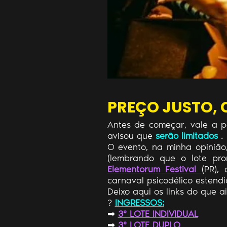
PREÇO JUSTO,
Antes de começar, vale a p
avisou que
serão limitados
.
O evento, na minha opinião
(lembrando que o lote pro
Elementorum Festival
(PR),
carnaval psicodélico estend
Deixo aqui os links do que 
?
INGRESSOS:
➡
3° LOTE INDIVIDUAL
➡
3° LOTE DUPLO