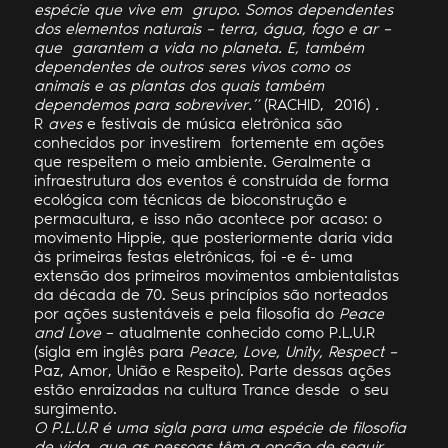
espécie que vive em grupo. Somos dependentes
dos elementos naturais – terra, água, fogo e ar –
que garantem a vida no planeta. E, também
dependentes de outros seres vivos como os
animais e as plantas dos quais também
dependemos para sobreviver.”
(RACHID, 2016)
.
R
aves
e festivais de música eletrônica são
conhecidos por investirem fortemente em ações
que respeitem o meio ambiente. Geralmente a
infraestrutura dos eventos é construída de forma
ecológica com técnicas de bioconstrução e
permacultura, e isso não acontece por acaso: o
movimento Hippie, que posteriormente daria vida
às primeiras festas eletrônicas, foi -e é- uma
extensão dos primeiros movimentos ambientalistas
da década de 70. Seus princípios são norteados
por ações sustentáveis e pela filosofia do
Peace
and Love
– atualmente conhecido como P.L.U.R
(sigla em inglês para
Peace, Love, Unity, Respect –
Paz, Amor, União e Respeito). Parte dessas ações
estão enraizadas na cultura Trance desde o seu
surgimento.
O P.L.U.R é uma sigla para uma espécie de filosofia
de vida, que as pessoas têm a opção de seguir.