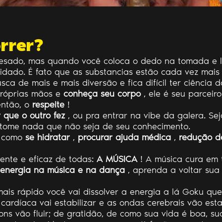
rrer?
 pesado, mas quando você coloca o dedo na tomada e 
idado. É fato que as substancias estão cada vez mais
ca de mais e mais diversão e fica difícil ter ciência d
próprias mãos e
conheça seu corpo
, ele é seu parceir
ntão, o
respeite
!
 que o outro fez
, ou pra entrar na vibe da galera. Se
 tome nada que não seja de seu conhecimento.
s como
se hidratar
,
procurar ajuda médica
,
redução d
uente e eficaz de todas:
A MÚSICA
! A música cura em 
energia na música
e na dança
, aprenda a voltar sua
mais rápido você vai dissolver a energia a lá Goku qu
a cardíaca vai estabilizar e as ondas cerebrais vão est
ns vão fluir; de gratidão, de como sua vida é boa, sua