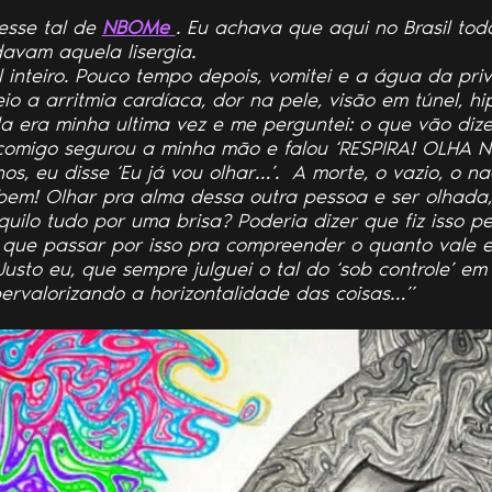
esse tal de
NBOMe
. Eu achava que aqui no Brasil tod
avam aquela lisergia.
 inteiro. Pouco tempo depois, vomitei e a água da pri
io a arritmia cardíaca, dor na pele, visão em túnel, 
a era minha ultima vez e me perguntei: o que vão diz
comigo segurou a minha mão e falou ‘RESPIRA! OLHA 
s, eu disse ‘Eu já vou olhar…’. A morte, o vazio, o na
 bem! Olhar pra alma dessa outra pessoa e ser olhada, f
ilo tudo por uma brisa? Poderia dizer que fiz isso pe
 que passar por isso pra compreender o quanto vale es
 Justo eu, que sempre julguei o tal do ‘sob controle’ e
ervalorizando a horizontalidade das coisas…”