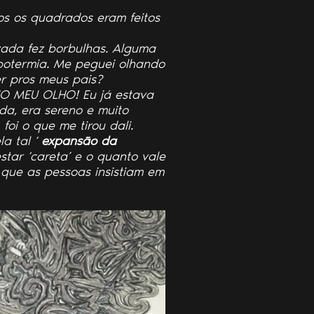
os os quadrados eram feitos
vada fez borbulhas. Alguma
hipotermia. Me peguei olhando
er pros meus pais?
NO MEU OLHO! Eu já estava
da, era sereno e muito
oi o que me tirou dali.
la tal ‘
expansão da
tar ‘careta’ e o quanto vale
m que as pessoas insistiam em