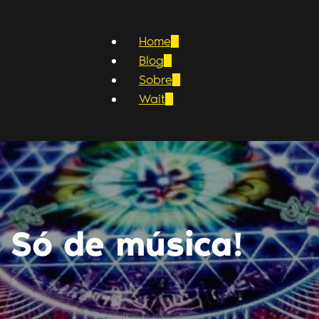
Home
Blog
Sobre
Wait
 Só de música!