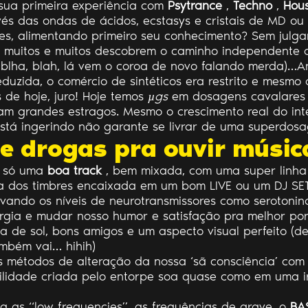
i sua primeira experiência com
Psytrance
,
Techno
,
Hou
és das ondas de ácidos, ecstasys e cristais de MD ou
es, alimentando primeiro seu conhecimento? Sem julg
ois muitos e muitos descobrem o caminho independente 
 blha, blah, lá vem o coroa de novo falando merda)…
uzida, o comércio de sintéticos era restrito e mesmo 
de hoje, juro! Hoje temos
µgs
em dosagens cavalares 
 grandes estragos. Mesmo o crescimento real do inter
stá ingerindo não garante se livrar de uma superdosa
e drogas pra ouvir músic
i só uma
boa track
, bem mixada, com uma super linha
a dos timbres encaixada em um bom LIVE ou um DJ SET 
evando os níveis de neurotransmissores como serotonin
gia e mudar nosso humor e satisfação pra melhor por
a de sol, bons amigos e um aspecto visual perfeito (de
mbém vai… hihih)
s métodos de alteração da nossa ‘sã consciência’ com 
ibilidade criada pelo entorpe soa quase como em uma 
ta as “low frequencies”, as frequências de grave, o
BA