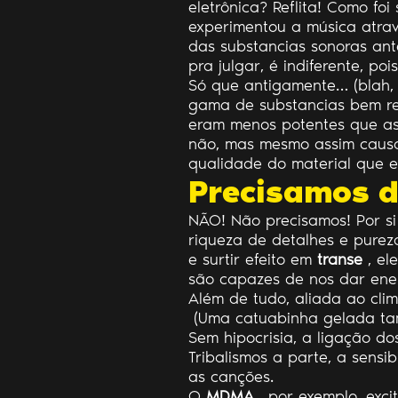
eletrônica? Reflita! Como fo
experimentou a música atrav
das substancias sonoras ant
pra julgar, é indiferente, p
Só que antigamente… (blah,
gama de substancias bem red
eram menos potentes que as 
não, mas mesmo assim causam
qualidade do material que e
Precisamos d
NÃO! Não precisamos! Por s
riqueza de detalhes e purez
e surtir efeito em
transe
, el
são capazes de nos dar ener
Além de tudo, aliada ao clim
(Uma catuabinha gelada ta
Sem hipocrisia, a ligação do
Tribalismos a parte, a sens
as canções.
O
MDMA
, por exemplo, exci