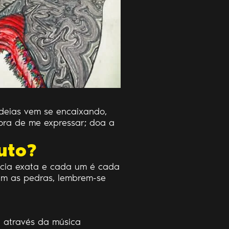
ideias vem se encaixando,
hora de me expressar; doa a
uto?
ncia exata e cada um é cada
rem as pedras, lembrem-se
 através da música