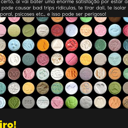
certo, aí vai bater uma enorme satisfação por estar a
de causar bad trips ridículas, te tirar dali, te isolar
oral, psicoses etc., e isso pode ser perigoso!
iro!