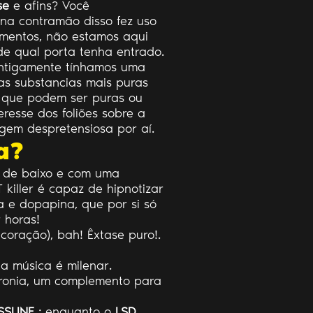
se
e afins? Você
 na contramão disso fez uso
amentos, não estamos aqui
de qual porta tenha entrado.
Antigamente tínhamos uma
as substancias mais puras
que podem ser puras ou
esse dos foliões sobre a
gem despretensiosa por aí.
a?
 de baixo e com uma
killer é capaz de hipnotizar
a e dopapina, que por si só
 horas!
coração), bah! Êxtase puro!.
a música é milenar.
ironia, um complemento para
SSLINE
; enquanto o
LSD