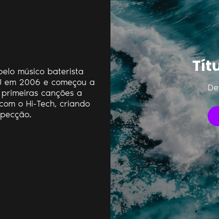
Tít
elo músico baterista
DJ em 2006 e começou a
De
 primeiras canções a
com o Hi-Tech, criando
specção.