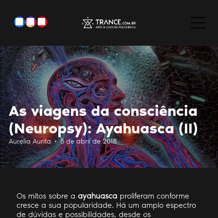
As viagens da consciência
(Neuropsy): Ayahuasca (II)
Aurelia Aurita • 5 de abril de 2018
Os mitos sobre a
ayahuasca
proliferam conforme
cresce a sua popularidade. Há um amplo espectro
de dúvidas e possibilidades, desde os