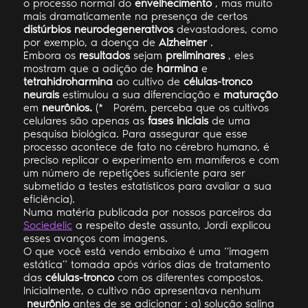
o processo normal do
envelhecimento
, mas muito
mais dramaticamente na presença de certos
distúrbios neurodegenerativos
devastadores, como
por exemplo, a doença de
Alzheimer
.
Embora os
resultados
sejam
preliminares
, eles
mostram que a adição de
harmina
e
tetrahidroharmina
ao cultivo de
células-tronco
neurais
estimulou a sua diferenciação e
maturação
em
neurônios.
(*
Porém, perceba que os cultivos
celulares são apenas as
fases iniciais
de uma
pesquisa biológica. Para assegurar que esse
processo acontece de fato no cérebro humano, é
preciso replicar o experimento em mamíferos e com
um número de repetições suficiente para ser
submetido a testes estatísticos para avaliar a sua
eficiência).
Numa matéria publicada por nossos parceiros da
Sociedelic
a respeito deste assunto, Jordi explicou
esses avanços com imagens.
O que você está vendo embaixo é uma “imagem
estática” tomada após vários dias de tratamento
das
células-tronco
com os diferentes compostos.
Inicialmente, o cultivo não apresentava nenhum
neurônio
antes de se adicionar : a) solução salina