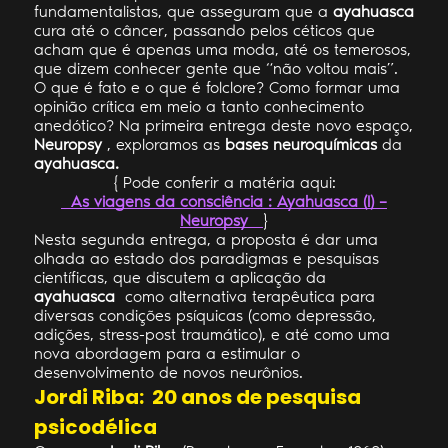
fundamentalistas, que asseguram que a
ayahuasca
cura até o câncer, passando pelos céticos que
acham que é apenas uma moda, até os temerosos,
que dizem conhecer gente que “não voltou mais”.
O que é fato e o que é folclore? Como formar uma
opinião crítica em meio a tanto conhecimento
anedótico? Na primeira entrega deste novo espaço,
Neuropsy
, exploramos as
bases neuroquímicas
da
ayahuasca.
{ Pode conferir a matéria aqui:
As viagens da consciência : Ayahuasca (I) –
Neuropsy
}
Nesta segunda entrega, a proposta é dar uma
olhada ao estado dos paradigmas e pesquisas
científicas, que discutem a aplicação da
ayahuasca
como alternativa terapêutica para
diversas condições psíquicas (como depressão,
adições, stress-post traumático), e até como uma
nova abordagem para a estimular o
desenvolvimento de novos neurônios.
Jordi Riba: 20 anos de pesquisa
psicodélica