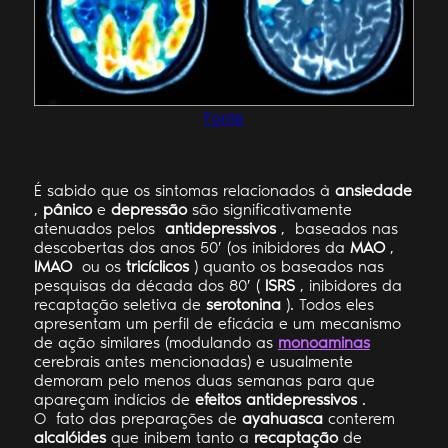
Fonte
É sabido que os sintomas relacionados à
ansiedade
,
pânico
e
depressão
são significativamente
atenuados pelos
antidepressivos
, baseados nas
descobertas dos anos 50′ (os inibidores da
MAO
,
IMAO
ou os
tricíclicos
) quanto os baseados nas
pesquisas da década dos 80′ (
ISRS
, inibidores da
recaptação seletiva de
serotonina
). Todos eles
apresentam um perfil de eficácia e um mecanismo
de ação similares (modulando as
monoaminas
cerebrais antes mencionadas) e usualmente
demoram pelo menos duas semanas para que
apareçam indícios de
efeitos antidepressivos
.
O fato das preparações de
ayahuasca
conterem
alcalóides
que inibem tanto a
recaptação
de