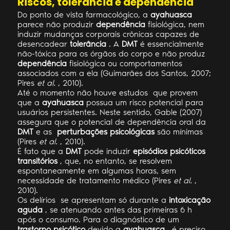
Riscos, tolerância e dependência
Do ponto de vista farmacológico, a
ayahuasca
parece não produzir
dependência
fisiológica, nem
induzir mudanças corporais crônicas capazes de
desencadear
tolerância
. A
DMT
é essencialmente
não-tóxica para os órgãos do corpo e não produz
dependência
fisiológica ou comportamentos
associados com a ela (Guimarães dos Santos, 2007;
Pires
et al.
, 2010).
Até o momento não houve estudos que provem
que a
ayahuasca
possua um risco potencial para
usuários persistentes. Neste sentido, Gable (2007)
assegura que o potencial de dependência oral da
DMT
e as
perturbações psicológicas
são mínimas
(Pires
et al.
, 2010).
É fato que a
DMT
pode induzir
episódios psicóticos
transitórios
, que, no entanto, se resolvem
espontaneamente em algumas horas, sem
necessidade de tratamento médico (Pires
et al.
,
2010).
Os delírios se apresentam só durante a
intoxicação
aguda
, se atenuando antes das primeiras 6 h
após o consumo. Para o diagnóstico de um
trastorno psicótico
devido a
ayahuasca
, é preciso