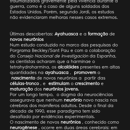
traumatizados gravemente pela vivência durante a
guerra, como é o caso de alguns soldados dos
Estados Unidos. Porém, segundo Jordi, os estudos
não evidenciaram melhoras nesses casos extremos.
Últimas descobertas:
Ayahuasca
e a
formação
de
novos
neurônios
Num estudo conduzido no marco das pesquisas do
Porgrama Beckley/Sant Pau e com a colaboração
do
Consejo Nacional de Investigación
da Espanha,
os cientistas acharam que a harminae o
tetrahydroharmina, os
alcalóides
presentes em altas
quantidades na
ayahuasca
,
promovem
o
nascimento
de novos neurônios a partir das
células-tronco
, e
estimulam
o
crescimento
e
maturação
dos
neurônios jovens.
Por um longo tempo, o dogma da neurociências
assegurava que nenhum
neurônio
novo nascia nos
cérebros dos mamíferos adultos. Desde o final da
década de 1990, esse paradigma tem sido
desafiado por evidências experimentais.
O nascimento de novos
neurônios
, conhecido como
neurogênese
, ocorre em duas áreas cerebrais: em