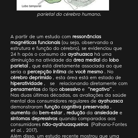
parietal do cérebro humano.
A partir de um estudo com
ressonâncias
magnéticas funcionais
(ou seja, observando a
estrutura e função do cérebro), se evidenciou que
24 h após o consumo da
ayahuasca
há uma
diminuição na atividade da
área medial
do
lobo
parietal
, que está diretamente associada ao que
seria a
percepção íntima
de
você mesmo
. No
cérebro deprimido
, esta área está em estado de
hiperatividade
,
se
relacionando diretamente com
pensamentos
do tipo
obsessivo
e
“negativo”
.
Nas duas últimas décadas, as avaliações da saúde
mental dos consumidores regulares de
ayahuasca
demonstraram
função cognitiva preservada
,
aumento
do
bem-estar
,
redução
da
ansiedade
e
sintomas depressivos
quando comparados aos
consumidores
não-ayahuasqueiros
(Palhano-Fontes
et al.
, 2017).
Além disso, um estudo recente mostrou que uma