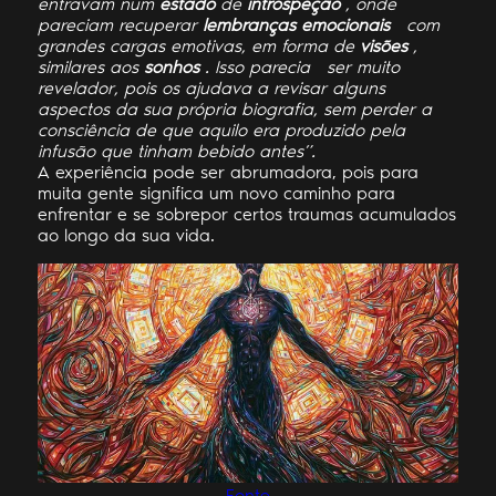
entravam num
estado
de
introspeção
, onde
pareciam recuperar
lembranças emocionais
com
grandes cargas emotivas, em forma de
visões
,
similares aos
sonhos
. Isso parecia
ser muito
revelador, pois os ajudava a revisar alguns
aspectos da sua própria biografia, sem perder a
consciência de que aquilo era produzido pela
infusão que tinham bebido antes”.
A experiência pode ser abrumadora, pois para
muita gente significa um novo caminho para
enfrentar e se sobrepor certos traumas acumulados
ao longo da sua vida.
Fonte