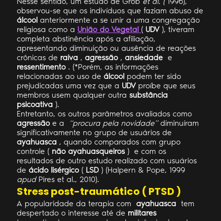
Nesse sentido, um estudo de Grob
et al. (
1996),
observou-se que os indivíduos que faziam abuso de
álcool
anteriormente a se unir a uma congregação
religiosa como a
União do Vegetal
(
UDV
), tiveram
completa abstinência após a afiliação,
apresentando diminuição ou ausência de reações
crônicas de
raiva
,
agressão
,
ansiedade
e
ressentimento
. (*Porém, as informações
relacionadas ao uso de
álcool
podem ter sido
prejudicadas uma vez que a
UDV
proíbe que seus
membros usem qualquer outra
substância
psicoativa
).
Entretanto, os outros parâmetros avaliados como
agressão
e a
“procura pela novidade”
diminuíram
significativamente no grupo de usuários de
ayahuasca
, quando comparados com grupo
controle (
não ayahuasqueiros
) e com os
resultados de outro estudo realizado com usuários
de
ácido lisérgico
(
LSD
) (Halpern & Pope, 1999
apud
Pires et al., 2010).
Stress post-traumático ( PTSD )
A popularidade da terapia com
ayahuasca
tem
despertado o interesse até de
militares