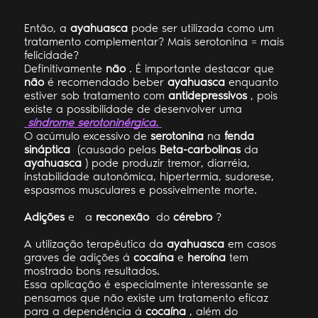
Então, a
ayahuasca
pode ser utilizada como um
tratamento complementar? Mais serotonina = mais
felicidade?
Definitivamente
não
. É importante destacar que
não
é recomendado beber
ayahuasca
enquanto
estiver sob tratamento com
antidepressivos
, pois
existe a possibilidade de desenvolver uma
síndrome serotoninérgica.
O acúmulo excessivo de
serotonina
na
fenda
sináptica
(causado pelas
Beta-carbolinas
da
ayahuasca
) pode produzir tremor, diarréia,
instabilidade autonômica, hipertermia, sudorese,
espasmos musculares e possivelmente morte.
Adições
e
a
reconexão
do
cérebro
?
A utilização terapêutica da
ayahuasca
em casos
graves de adições à
cocaína
e
heroína
tem
mostrado bons resultados.
Essa aplicação é especialmente interessante se
pensamos que não existe um tratamento eficaz
para a dependência à
cocaína
, além do