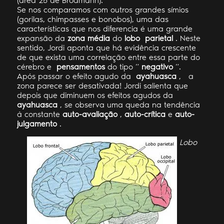
(área 25 de Brodmann).
Se nos comparamos com outros grandes símios
(gorilas, chimpasses e bonobos), uma das
características que nos diferencia é uma grande
expansão da
zona média
do
lobo parietal
. Neste
sentido, Jordi aponta que há evidência crescente
de que exista uma correlação entre essa parte do
cérebro e
pensamentos
do tipo “
negativo
“.
Após passar o efeito agudo da
ayahuasca
,
a
zona parece ser desativada! Jordi salienta que
depois que diminuem os efeitos agudos da
ayahuasca
, se observa uma queda na tendência
à constante
auto-avaliação
,
auto-crítica
e
auto-
julgamento
.
Lobo