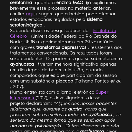
serotonina
quanto a
enzima MAO
(já explicamos
brevemente esse processo na matéria anterior,
confira
aqui
), sugere que a bebida pode atenuar
estados emocionais regulados pelo
sistema
serotoninérgico
.
Sabendo disso, os pesquisadores do
Instituto do
Cérebro
(Universidade Federal do Rio Grande do
Norte, UFRN) experimentaram com 29 voluntários
com graves
transtornos depressivos
, resistentes aos
tratamentos convencionais. Os resultados foram
surpreendentes. Os pacientes que se submeteram à
ayahuasca
, tiveram melhora significativa apenas
um dia depois de beber a infusão, quando
comparados àqueles que participaram da sessão
com uma substância
placebo
(Palhano-Fontes
et al.
, 2017).
Numa entrevista com o jornal eletrônico
Super
Interessante
(2017), os investigadores desse
projeto declararam:
“Alguns dos nossos pacientes
relataram que, durante as
quatro
horas que
passaram sob os efeitos agudos da
ayahuasca
, se
sentiram da mesma forma que se sentiriam após
um ano
de
psicoterapia
. Outros disseram que não
gostaram da experiência com a
ayahuasca
pelos