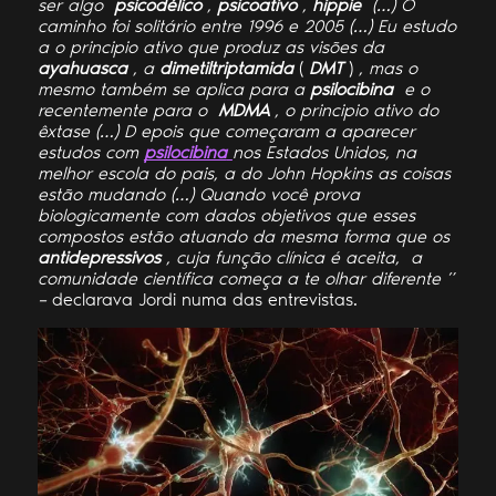
ser algo
psicodélico
,
psicoativo
,
hippie
(…) O
caminho foi solitário entre 1996 e 2005 (…) Eu estudo
a o principio ativo que produz as visões da
ayahuasca
, a
dimetiltriptamida
(
DMT
)
, mas o
mesmo também se aplica para a
psilocibina
e o
recentemente para o
MDMA
, o principio ativo do
êxtase (…) D
epois que começaram a aparecer
estudos com
psilocibina
nos Estados Unidos, na
melhor escola do pais, a do John Hopkins as coisas
estão mudando (…) Quando você prova
biologicamente com dados objetivos que esses
compostos estão atuando da mesma forma que os
antidepressivos
, cuja função clínica é aceita, a
comunidade científica começa a te olhar diferente ”
–
declarava Jordi numa das entrevistas.