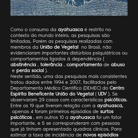
Como o consumo da
ayahuasca
é restrito no
contexto do mundo inteiro, as pesquisas são
limitadas. Porém as pesquisas realizadas com
membros da
União de Vegetal
no Brasil, não
evidenciaram importantes distúrbios psiquiátricos ou
comportamentos ligados à dependência (
abstinência
,
tolerância
,
comportamento
de
abuso
e
perda social
).
Neste sentido, uma das pesquisas mais consistentes
tratou dados entre 1994 e 2007, facilitados pelo
Departamento Médico Científico (DEMEC) do
Centro
Espírita Beneficente União do Vegetal
(
UDV
). Se
observaram 29 casos com características
psicóticas.
Entre os 19 que tiveram relação com a
ayahuasca,
apenas 4 foram primeiros episódios de
surtos
psicóticos
, em outros 10 a
ayahuasca
foi um fator
importante, e 5 se corresponderam com pessoas
que já tinham apresentado quadros clínicos. Para
estimar a taxa de incidência de
novos
episódios